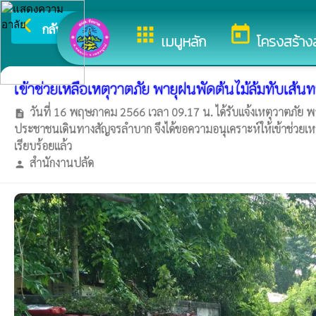
arrow_back_ios
ยินดีต้อนรับสู่เว็
กลับเมนูหลัก
apps
today
เมนูหลัก
โครงสร้าง
เข้าช่วยเหลือเหตุวาตภัย พายุฝนพัดต้นไม้ล้มทับเส้
วันที่ 16 พฤษภาคม 2566 เวลา 09.17 น. ได้รับแจ้งเหตุวาตภัย พ
description
ประชาชนเดินทางสัญจรลำบาก จึงได้ขอความอนุเคราะห์ให้เข้าช่วยเห
เรียบร้อยแล้ว
สำนักงานปลัด
person