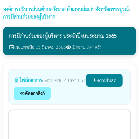
องค์การบริหารส่วนตำบลวังบาล
อำเภอหล่มเก่า จังหวัดเพชรบูรณ์
›
การมีส่วนร่วมของผู้บริหาร
การมีส่วนร่วมของผู้บริหาร ประจำปีงบประมาณ 2565
เผยแพร่เมื่อ 15 มีนาคม 2565
เปิดอ่าน 394 ครั้ง
event
visibility
ไฟล์เอกสาร
attach_file
ดาวน์โหลด
oMG9JELTue110311.pdf
file_download
คัดลอกลิงก์
link