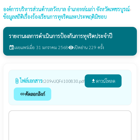
องค์การบริหารส่วนตำบลวังบาล
อำเภอหล่มเก่า จังหวัดเพชรบูรณ์
›
ข้อมูลสถิติเรื่องร้องเรียนการทุจริตและประพฤติมิชอบ
รายงานผลการดำเนินการป้องกันการทุจริตประจำปี
เผยแพร่เมื่อ 31 มกราคม 2568
เปิดอ่าน 229 ครั้ง
event
visibility
ไฟล์เอกสาร
attach_file
ดาวน์โหลด
t209vUQFri100830.pdf
file_download
คัดลอกลิงก์
link