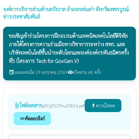
องค์การบริหารส่วนตำบลวังบาล
อำเภอหล่มเก่า จังหวัดเพชรบูรณ์
›
ข่าวประชาสัมพันธ์
ขอเชิญเข้าร่วมโครงการฝึกอบรมด้านเทคนิคเทคโนโลยีดิจิทัล
ภายใต้โครงการความร่วมมือทางวิชาการระหว่าง สพร. และ
บริษัทเทคโนโลยีชั้นนำระดับโลกและองค์องค์กรพันธมิตรครั้ง
ที่5 (โครงการ Tech for GovGen V)
เผยแพร่เมื่อ 29 มกราคม 2569
เปิดอ่าน 68 ครั้ง
event
visibility
ไฟล์เอกสาร
attach_file
ดาวน์โหลด
g5Cg5SZThu25826.pdf
file_download
คัดลอกลิงก์
link