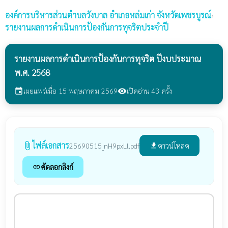
องค์การบริหารส่วนตำบลวังบาล
อำเภอหล่มเก่า จังหวัดเพชรบูรณ์
›
รายงานผลการดำเนินการป้องกันการทุจริตประจำปี
รายงานผลการดำเนินการป้องกันการทุจริต ปีงบประมาณ
พ.ศ. 2568
เผยแพร่เมื่อ 15 พฤษภาคม 2569
เปิดอ่าน 43 ครั้ง
event
visibility
ไฟล์เอกสาร
attach_file
ดาวน์โหลด
25690515_nH9pxLl.pdf
file_download
คัดลอกลิงก์
link