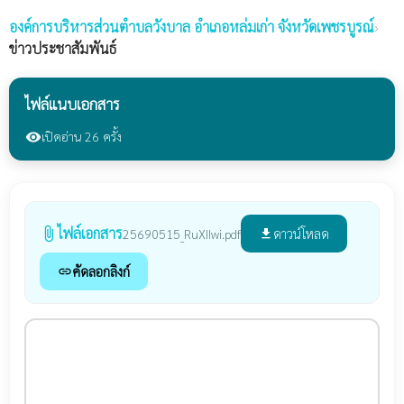
องค์การบริหารส่วนตำบลวังบาล
อำเภอหล่มเก่า จังหวัดเพชรบูรณ์
›
ข่าวประชาสัมพันธ์
ไฟล์แนบเอกสาร
เปิดอ่าน 26 ครั้ง
visibility
ไฟล์เอกสาร
attach_file
ดาวน์โหลด
25690515_RuXIIwi.pdf
file_download
คัดลอกลิงก์
link