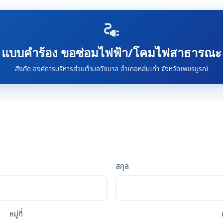
electrical_services
แบบคำร้อง ขอซ่อมไฟฟ้า/โคมไฟสาธารณะ
สังกัด องค์การบริหารส่วนตำบลวังบาล อำเภอหล่มเก่า จังหวัดเพชรบูรณ์
สกุล
หมู่ที่