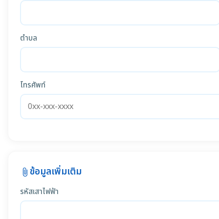
ตำบล
โทรศัพท์
ข้อมูลเพิ่มเติม
attach_file
รหัสเสาไฟฟ้า