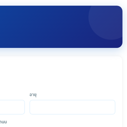
อายุ
ถนน