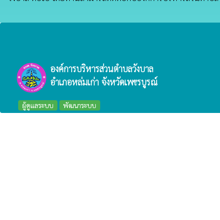
องค์การบริหารส่วนตำบลวังบาล
อำเภอหล่มเก่า จังหวัดเพชรบูรณ์
ผู้ดูแลระบบ
พัฒนาระบบ