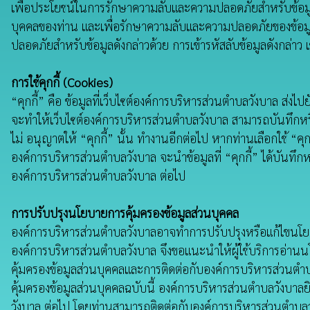
เพื่อประโยชน์ในการรักษาความลับและความปลอดภัยสำหรับข้อมูล
บุคคลของท่าน และเพื่อรักษาความลับและความปลอดภัยของข้อมูลบา
ปลอดภัยสำหรับข้อมูลดังกล่าวด้วย การเข้ารหัสลับข้อมูลดังกล่าว
การใช้คุกกี้ (Cookies)
“คุกกี้” คือ ข้อมูลที่เว็บไซต์องค์การบริหารส่วนตำบลวังบาล ส่งไ
จะทำให้เว็บไซต์องค์การบริหารส่วนตำบลวังบาล สามารถบันทึกหรือจ
ไม่ อนุญาตให้ “คุกกี้” นั้น ทำงานอีกต่อไป หากท่านเลือกใช้ “คุก
องค์การบริหารส่วนตำบลวังบาล จะนําข้อมูลที่ “คุกกี้” ได้บันทึ
องค์การบริหารส่วนตำบลวังบาล ต่อไป
การปรับปรุงนโยบายการคุ้มครองข้อมูลส่วนบุคคล
องค์การบริหารส่วนตำบลวังบาลอาจทำการปรับปรุงหรือแก้ไขนโยบาย
องค์การบริหารส่วนตำบลวังบาล จึงขอแนะนําให้ผู้ใช้บริการอ่านน
คุ้มครองข้อมูลส่วนบุคคลและการติดต่อกับองค์การบริหารส่วนตำ
คุ้มครองข้อมูลส่วนบุคคลฉบับนี้ องค์การบริหารส่วนตำบลวังบาล
วังบาล ต่อไป โดยท่านสามารถติดต่อกับองค์การบริหารส่วนตำบล