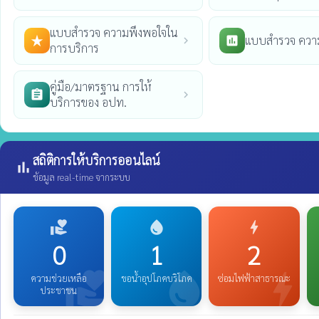
แบบสำรวจ ความพึงพอใจใน
แบบสำรวจ ความ
star_rate
poll
chevron_right
การบริการ
คู่มือ/มาตรฐาน การให้
assignment
chevron_right
บริการของ อปท.
สถิติการให้บริการออนไลน์
bar_chart
ข้อมูล real-time จากระบบ
volunteer_activism
water_drop
bolt
0
1
2
volunteer_activism
water_drop
bolt
ความช่วยเหลือ
ขอน้ำอุปโภคบริโภค
ซ่อมไฟฟ้าสาธารณะ
ประชาชน