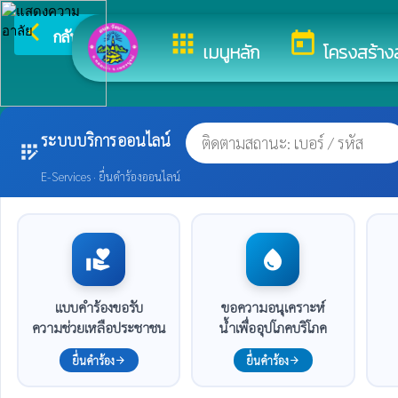
arrow_back_ios
ยินดีต้อนรับสู่เ
กลับเมนูหลัก
apps
today
เมนูหลัก
โครงสร้าง
ระบบบริการออนไลน์
app_registration
E-Services · ยื่นคำร้องออนไลน์
volunteer_activism
water_drop
แบบคำร้องขอรับ
ขอความอนุเคราะห์
ความช่วยเหลือประชาชน
น้ำเพื่ออุปโภคบริโภค
ยื่นคำร้อง
ยื่นคำร้อง
arrow_forward
arrow_forward