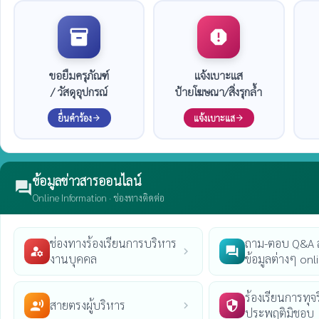
inventory_2
report
ขอยืมครุภัณฑ์
แจ้งเบาะแส
/ วัสดุอุปกรณ์
ป้ายโฆษณา/สิ่งรุกล้ำ
ยื่นคำร้อง
แจ้งเบาะแส
arrow_forward
arrow_forward
ข้อมูลข่าวสารออนไลน์
forum
Online Information · ช่องทางติดต่อ
ช่องทางร้องเรียนการบริหาร
ถาม-ตอบ Q&A
manage_accounts
question_answer
chevron_right
งานบุคคล
ข้อมูลต่างๆ onl
ร้องเรียนการทุจร
สายตรงผู้บริหาร
record_voice_over
security
chevron_right
ประพฤติมิชอบ