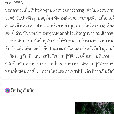
พ.ศ. 2558 

นอกจากจะเป็นที่ประดิษฐานพระบรมสารีริกธาตุแล้ว ในพระมหาธาต
ประจำวันประดิษฐานอยู่ทั้ง 4 ทิศ องค์พระมหาธาตุเจดีรายล้อม
ตกแต่งด้วยลวดลายสวยงาม หลังจากทำบุญ กราบไหว้พระธาตุเพื่อความ
เลย ยิ่งถ้ามาในช่วงเช้าของฤดูฝนตลอดไปจนถึงฤดูหนาว จะมีโอกาส
     การเดินทางไป วัดป่าภูทับเบิก ให้ขับรถตามเส้นทางหลวงหมายเลข 2331 (สี่แยกน้ำชุน-สามแยกภูทับเบิก) จนกระทั่งถึงป้ายบอกทางเข้าหมู่บ้าน      ภูทับเบิก ให้ตรงเข้าไปอีกประมาณ 2 กิโลเมตร เมื่อถึงจุดชมวิวภู
ทับเบิกแล้ว ให้ขับเลยไปอีกประมาณ 6 กิโลเมตร ก็จะถึงวัดป่าภูทับเบิก     
     วัดป่าภูทับเบิก เพราะเป็นวัดสายปฏิบัติธรรมด้วยสถานที่บรรยากาศที่สงบและห่างไกลจากความเจริญทำให้วัดแห่งนี้เป็นที่รู้จักของนักปฏิบัติธรรม   

มีนักร้องนักแสดงมากมายและอีกหลากหลายอาชีพมาปฏิบัติธรรมที่นี่กั
ท่องเที่ยวเดินทางขึ้นไปกราบไหว้และท่อเที่ยวไปในตัว ถือว่าเป็นวัดป
วัดป่าภูทับเบิก