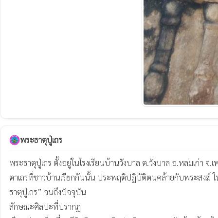
พระธาตุปู่เถร
พระธาตุปู่เถร ตั้งอยู่ในโรงเรียนบ้านวังบาล ต.วังบาล อ.หล่มเก่า จ.เ
ตาเถรที่ชาวบ้านเรียกกันนั้น ประพฤติปฎิบัติตนคล้ายกับพระสงฆ์ ใน
ธาตุปู่เถร” จนถึงปัจจุบัน

ลักษณะศิลปะที่ปรากฏ
