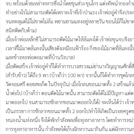
จบ พร้อมด้วยเหล่าทหารซึ่งนำโดยขุนส่วง ขุนไกร แต่งทัพนำกองกำล
ทำอย่างไรไม่สามารถตัดได้เพราะเจ้าที่เจ้าป่าแรง เจ้าพ่ออู่คำจึง
จนทะลุแต่ไม้ไม่ขาดไม่ล้ม พยามยามแทงอยู่หลายวัน ขอนไม้ก็ไม่ขาด จ
สนิทติดกับด้าม)

เมื่อเจ้าพ่อเหล็กซี ไม่สามารถตัดไม้มาดให้ล้มลงได้ เจ้าพ่อขุนจบจึ
เวลาที่ไม้มาดล้มลงนั้นเสียงดังเหมือนฟ้าร้อง กิ่งของไม้มาดที่ล้มลงนั
และข้างหอพ่อตอมาดที่บ้านวังบาล) 

เมื่อตัดเสร็จ เจ้าพ่ออู่คำก็ได้ทำการบวงสรวงแม่ย่านางวิญญาณศักด
(สำรับข้าว) ได้ถึง 9 พา (บ้างก็ว่า 100 พา) จากนั้นก็ได้ทำการขุดโก
วัดจอมศรี ดอยสะเก็ด ในปัจจุบัน) เมื่อโกลนขอนมาดทั้ง 2 เสร็จแล้ว
น้ำต่อไป (บ้างก็ว่า ตอนตัดไม้มาดนั้น สามารถตัดได้ไม่มีปัญหา แต่
มาดออกไป จนสามารถชักลากขอนมาดออกไปได้) จะเห็นได้ว่า เจ้าพ่อข
เป็นภรรยา การชักลากขอนมาดทั้ง 2 ออกไปทำให้เกิดเป็นรอยครูดข
หนองน้ำแห่งหนึ่ง จึงได้พักกำลังพลเพื่อหุงหาอาหาร โดยทำการหม่าข
การหุงหาอาหารนั้น กำลังพลได้เก็บผักหวานมากินกัน แต่ผักหวานกล