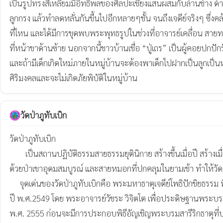
เป็นรูปทรงสี่เหลี่ยมมีอิทธิพลของศิลปะเชียงแสนผสมกับล้านช้าง ด้า
ลูกกรง แล้วทำลดหลั่นกันขึ้นไปอีกหลายๆชั้น จนถึงเจดีย์จริงๆ ซึ่ง
ที่ไหน และได้มีการขุดพบพระพุทธรูปในช่วงที่อาจารย์เคลื่อน สายท
ที่หน้าขาด้านซ้าย นอกจากนี้ชาวบ้านเชื่อ “ปู่เถร” เป็นผู้คอยปกปักร
และถ้ามีเด็กเกิดใหม่ภายในหมู่บ้านจะต้องพาเด็กไปฝากเป็นลูกเป็นหล
วัดป่าภูทับเบิก
วัดป่าภูทับเบิก

        เป็นสถานปฏิบัติธรรมสายธรรมยุตินิกาย สร้างขึ้นเมื่อปี สร้างเมื่อปี พ.ศ. 2534 ด้วยเนื้อประมาณ 50 ไร่ บนยอดเขาสูง 1,786 เมตร จากระดับน้ำทะเล ห่างจากจุดชมวิวภูทับเบิกประมาณ 6 กิโลเมตร รายล้อมไป
ด้วยป่าเขาอุดมสมบูรณ์ และสายหมอกที่ปกคลุมในยามเช้า ทำให้วัดแห
     จุดเด่นของวัดป่าภูทับเบิกคือ พระมหาธาตุเจดีย์โพธิปักขิยธรรม ที่มีความโดดเด่นแม้จะมองจากที่ไกลๆ เป็นพุทธสถานที่เริ่มการก่อสร้างขึ้น เมื่อ  

ปี พ.ศ.2549 โดย พระอาจารย์วัชระ วิจิตโต เพื่อประดิษฐานพระบ
พ.ศ. 2555 ก่อนจะมีการประกอบพิธีอัญเชิญพระบรมสารีริกธาตุที่บ