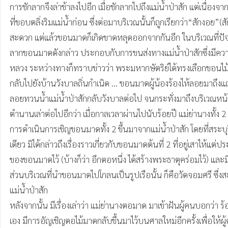
การชักลากจึงล่าช้าลงไปอีก เมื่อชักลากไปถึงแม่น้ำป่าสัก แต่เนื่อ
ที่ขอบตลิ่งริมแม่น้ำก่อน ซึ่งต่อมาบริเวณนั้นก็ถูกเรียกว่า“สักงอ
สะดวก แต่แล้วขอนมาดก็เกิดขาดหลุดออกจากกันอีก ในบริเวณที่ปัจจุ
ลากขอนมาดดังกล่าว ประกอบกับการขนส่งทางแม่น้ำป่าสักซึ่งมีความ
หลวง ระหว่างทางก็ทราบข่าวว่า พระมหากษัตริย์ได้ทรงเลือกขอนไม้ที
กลับไปยังบ้านวังบาลถิ่นกำเนิด … ขอนมาดผู้น้องร้องไห้ลอยมาถึงแถวสระ
ลอยทวนน้ำแม่น้ำป่าสักกลับวังบาลต่อไป จนกระทั่งมาถึงบริเวณหน้าวัด
ตำนานเล่าต่อไปอีกว่า เมื่อกาลเวลาผ่านไปนับร้อยปี แม่ย่านางทั้ง 2 ก็
การดำเนินการเชิญขอนมาดทั้ง 2 ขึ้นมาจากแม่น้ำป่าสัก โดยที่สระบุรี อยู
เดียว มิได้กล่าวถึงเรื่องราวเกี่ยวกับขอนมาดต้นที่ 2 ที่อยู่เสาไห้
ของขอนมาดไว้ (บ้างก็ว่า อีกตอหนึ่ง ได้สร้างพระธาตุคร่อมไว้) และม
ส่วนบริเวณที่นำขอนมาดไปโกลนเป็นรูปเรือนั้น ก็คือวัดจอมศรี ซึ่งส
แม่น้ำป่าสัก

หลังจากนั้น มีเรื่องเล่าว่า แม่ย่านางตอมาด มาเข้าฝันผู้คนบอกว่
เอง มีการอัญเชิญตอไม้มาดกลับขึ้นมาไว้บนศาลใหม่อีกครั้งเพื่อให้