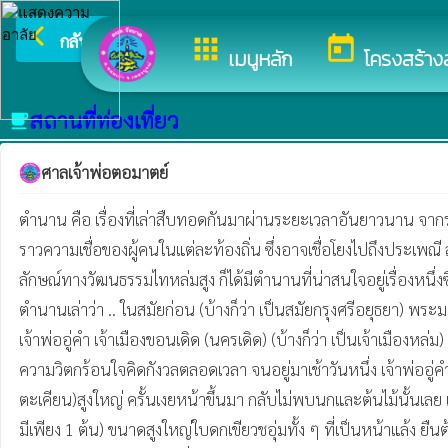
arrow_back_ios
ยินดีต้อนรับสู่เว็บไซต์ของ องค์การบริห
กลับเมนูหลัก
apps
today
เมนูหลัก
โครงสร้าง
สถานที่ท่องเที่ยว
local_cafe
ศาลเจ้าพ่อตอมาตย์
ตำนาน คือ เรื่องที่เล่าสืบทอดกันมาผ่านระยะเวลาอันยาวนาน จากรุ่
ราวความเชื่อของผู้คนในแต่ละท้องถิ่น ซึ่งอาจเชื่อโยงไปถึงประเพณี สถา
ลักษณ์ทางวัฒนธรรมไทหล่มสูง ก็ได้มีตำนานที่น่าสนใจอยู่เรื่องหนึ่
ตำนานเล่าว่า .. ในสมัยก่อน (บ้างก็ว่า เป็นสมัยกรุงศรีอยุธยา) พร
เจ้าพ่ออู่คำ เจ้าเมืองขอนเดิด (นครเดิด) (บ้างก็ว่า เป็นเจ้าเมืองห
ความวิตกร้อนใจคิดกังวลตลอดเวลา จนอยู่มาเช้าวันหนึ่ง เจ้าพ่ออู่คำ
ตะเคียน)สูงใหญ่ ครั้นเงยหน้าขึ้นมา กลับไม่พบนกและต้นไม้นั้นเลย 
มีเพียง 1 ต้น) ขนาดสูงใหญ่ใบดกเขียวชอุ่มทั้ง ๆ ที่เป็นหน้าแล้ง ยืน