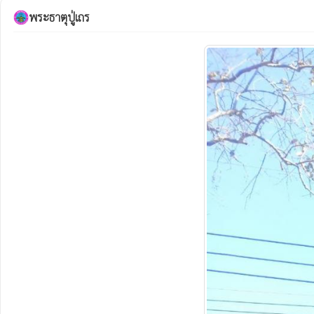
พระธาตุปู่เถร