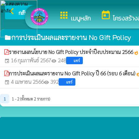
arrow_back_ios
ยินดีต้อนรับสู่เ
กลับเมนูหลัก
apps
today
เมนูหลัก
โครงสร้าง
การประเมินผลและรายงาน No Gift Policy
folder
รายงานผลนโยบาย No Gift Policy ประจำปีงบประมาณ 2566
whatshot
16 กุมภาพันธ์ 2567
248
แชร์
event
visibility
การประเมินผลและรายงาน No Gift Policy ปี 66 (รอบ 6 เดือน)
whats
4 เมษายน 2566
392
แชร์
event
visibility
1
1 - 2 (ทั้งหมด 2 รายการ)