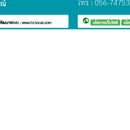
โทร : 056-74753
รณ์
public
พัฒนาระบบ :
www.ts-local.com
นโยบายเว็บไซต์
นโย