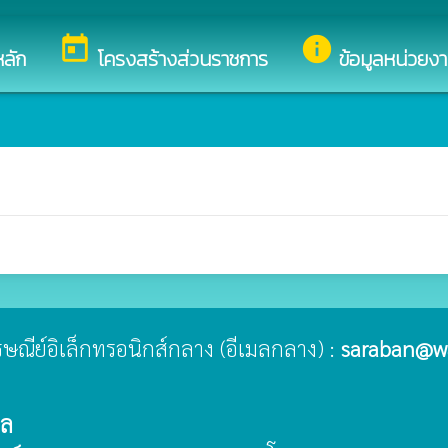
์ของ องค์การบริหารส่วนตำบลวังบาล
today
info
ลัก
โครงสร้างส่วนราชการ
ข้อมูลหน่วยง
ไปรษณีย์อิเล็กทรอนิกส์กลาง (อีเมลกลาง) :
saraban@w
าล