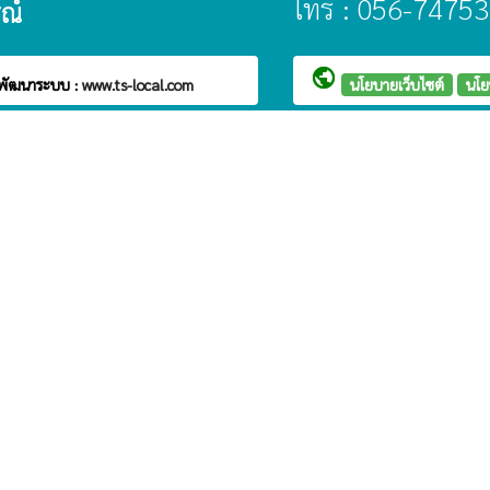
โทร : 056-74753
รณ์
public
พัฒนาระบบ :
www.ts-local.com
นโยบายเว็บไซต์
นโย