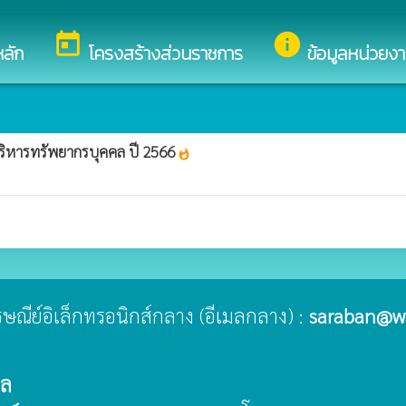
็บไซต์ของ องค์การบริหารส่วนตำบลวังบาล
today
info
ลัก
โครงสร้างส่วนราชการ
ข้อมูลหน่วยง
ิหารทรัพยากรบุคคล ปี 2566
whatshot
ไปรษณีย์อิเล็กทรอนิกส์กลาง (อีเมลกลาง) :
saraban@w
าล