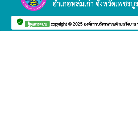
อำเภอหล่มเก่า จังหวัดเพชรบู
verified_user
ผู้ดูแลระบบ
copyright © 2025
องค์การบริหารส่วนตำบลวังบาล