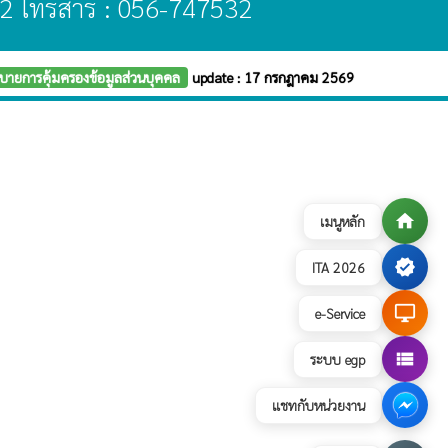
2 โทรสาร : 056-747532
บายการคุ้มครองข้อมูลส่วนบุคคล
update : 17 กรกฎาคม 2569
home
เมนูหลัก
verified
ITA 2026
desktop_windows
e-Service
view_list
ระบบ egp
แชทกับหน่วยงาน