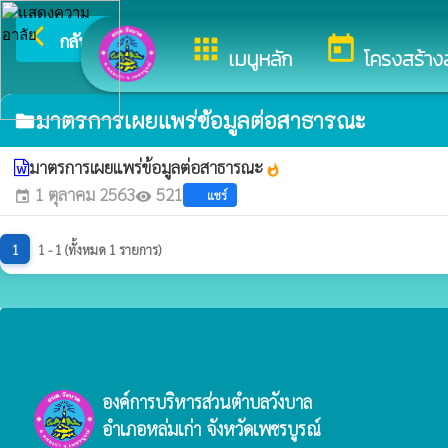
arrow_back_ios
ยินดีต้อนรับสู
กลับเมนูหลัก
apps
today
เมนูหลัก
โครงสร้าง
มาตรการเผยแพร่ข้อมูลต่อสาธารณะ
folder
มาตรการเผยแพร่ข้อมูลต่อสาธารณะ
whatshot
1 ตุลาคม 2563
521
แชร์
event
visibility
1
1 - 1 (ทั้งหมด 1 รายการ)
องค์การบริหารส่วนตำบลวังบาล
อำเภอหล่มเก่า จังหวัดเพชรบูรณ์