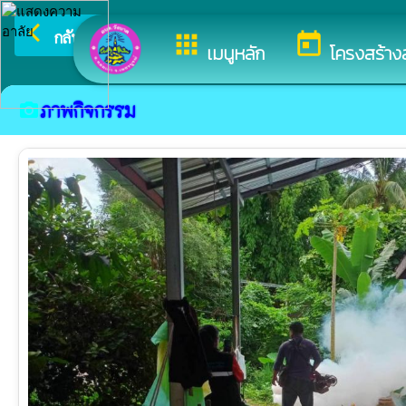
arrow_back_ios
ยินดีต้อนรับสู่เว็บไซต์ข
กลับเมนูหลัก
apps
today
เมนูหลัก
โครงสร้าง
ภาพกิจกรรม
camera_alt