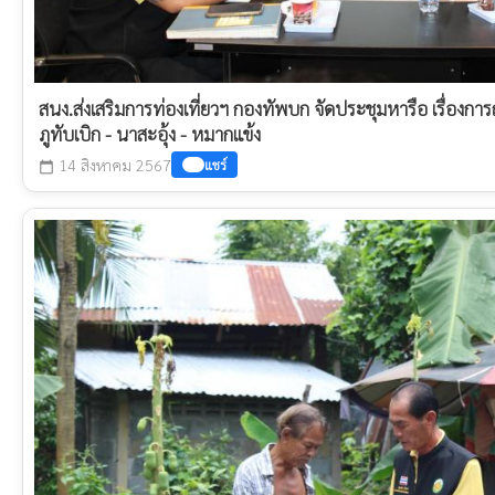
สนง.ส่งเสริมการท่องเที่ยวฯ กองทัพบก จัดประชุมหารือ เรื่องกา
ภูทับเบิก - นาสะอุ้ง - หมากแข้ง
14 สิงหาคม 2567
แชร์
calendar_today