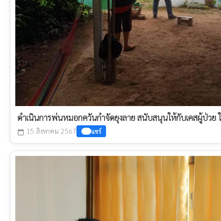
ดำเนินการพ่นหมอกควันกำจัดยุงลาย สนับสนุนให้กับเคสผู้ป่วย ในพื้
15 สิงหาคม 2567
แชร์
calendar_today