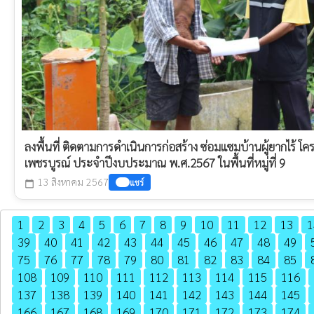
ลงพื้นที่ ติดตามการดำเนินการก่อสร้าง ซ่อมแซมบ้านผู้ยากไร้ โ
เพชรบูรณ์ ประจำปีงบประมาณ พ.ศ.2567 ในพื้นที่หมู่ที่ 9
13 สิงหาคม 2567
แชร์
calendar_today
1
2
3
4
5
6
7
8
9
10
11
12
13
1
39
40
41
42
43
44
45
46
47
48
49
75
76
77
78
79
80
81
82
83
84
85
108
109
110
111
112
113
114
115
116
137
138
139
140
141
142
143
144
145
166
167
168
169
170
171
172
173
174