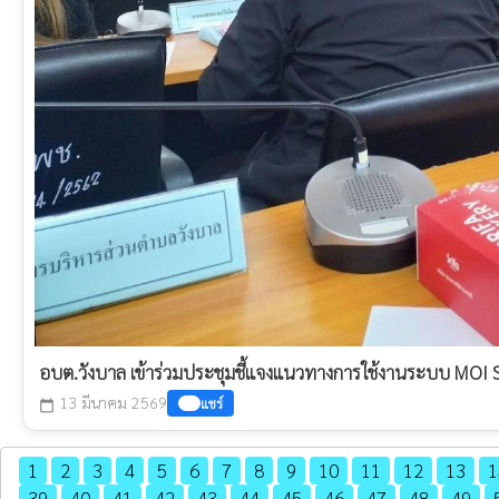
อบต.วังบาล เข้าร่วมประชุมชี้แจงแนวทางการใช้งานระบบ MOI 
13 มีนาคม 2569
แชร์
calendar_today
1
2
3
4
5
6
7
8
9
10
11
12
13
1
39
40
41
42
43
44
45
46
47
48
49