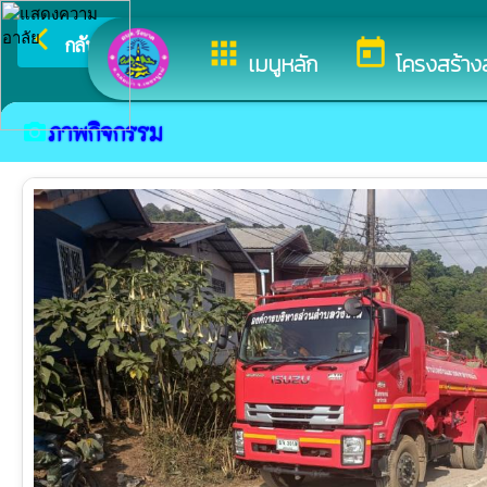
arrow_back_ios
ยินดีต้อนรับสู่เว็บไซต
กลับเมนูหลัก
apps
today
เมนูหลัก
โครงสร้าง
ภาพกิจกรรม
camera_alt