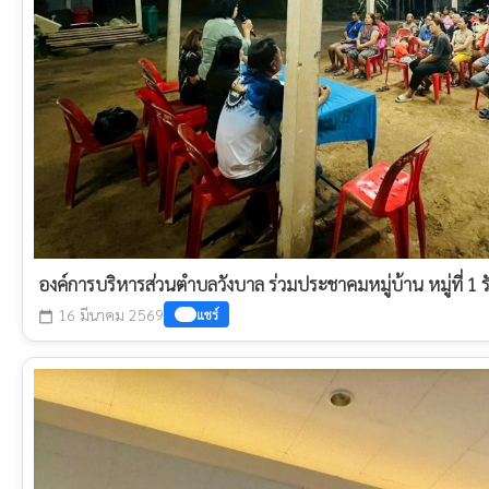
องค์การบริหารส่วนตำบลวังบาล ร่วมประชาคมหมู่บ้าน หมู่ที่ 
16 มีนาคม 2569
แชร์
calendar_today