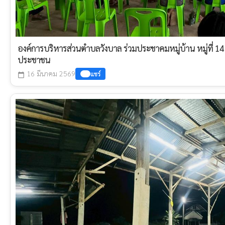
องค์การบริหารส่วนตำบลวังบาล ร่วมประชาคมหมู่บ้าน หมู่ที่ 1
ประชาชน
16 มีนาคม 2569
แชร์
calendar_today