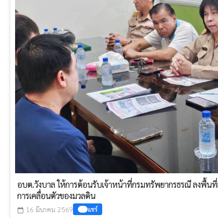
อบต.วังบาล ให้การต้อนรับเจ้าหน้าที่กรมทรัพยากรธรณี ลงพื้นที่
การเคลื่อนตัวของมวลดิน
16 มีนาคม 2569
แชร์
calendar_today